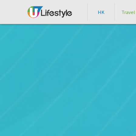
HK
Travel