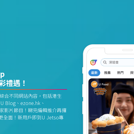
pp
精彩禮遇！
資訊平台綜合不同網站內容，包括港生
U Blog、ezone.hk、
惠及獨家影片節目！睇完編輯推介再攞
面！新用戶即到U Jetso專