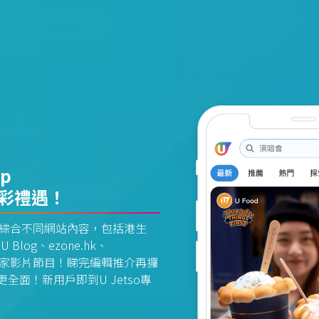
pp
精彩禮遇！
資訊平台綜合不同網站內容，包括港生
U Blog、ezone.hk、
惠及獨家影片節目！睇完編輯推介再攞
面！新用戶即到U Jetso專