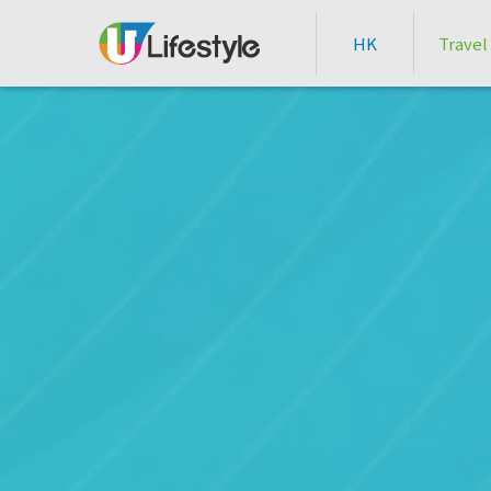
HK
Travel