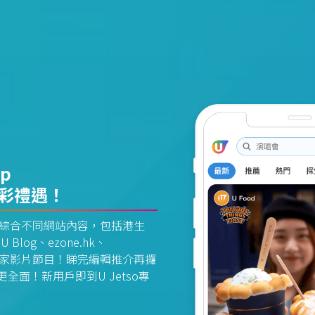
pp
精彩禮遇！
資訊平台綜合不同網站內容，包括港生
U Blog、ezone.hk、
惠及獨家影片節目！睇完編輯推介再攞
面！新用戶即到U Jetso專