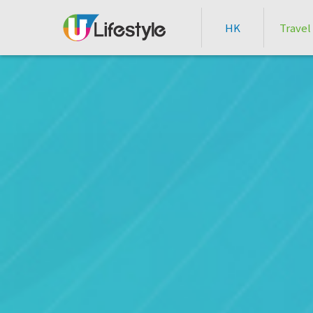
HK
Travel