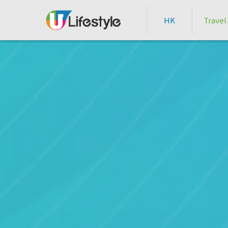
HK
Travel