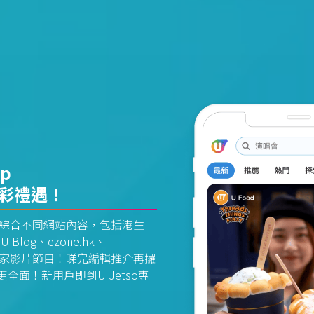
pp
精彩禮遇！
資訊平台綜合不同網站內容，包括港生
U Blog、ezone.hk、
惠及獨家影片節目！睇完編輯推介再攞
面！新用戶即到U Jetso專