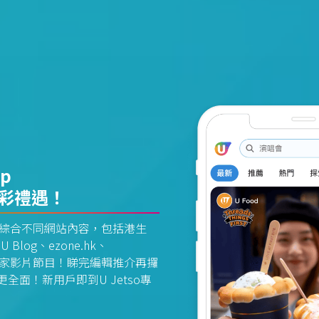
pp
精彩禮遇！
資訊平台綜合不同網站內容，包括港生
U Blog、ezone.hk、
惠及獨家影片節目！睇完編輯推介再攞
面！新用戶即到U Jetso專