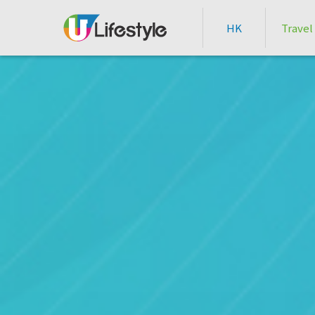
HK
Travel