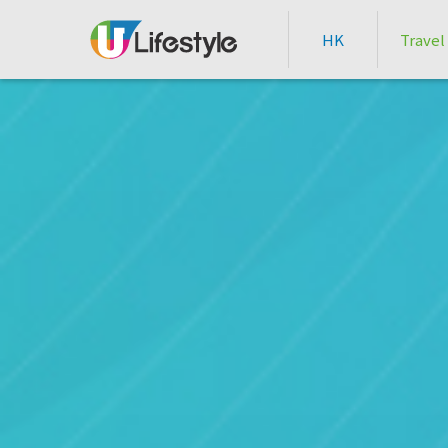
HK
Travel