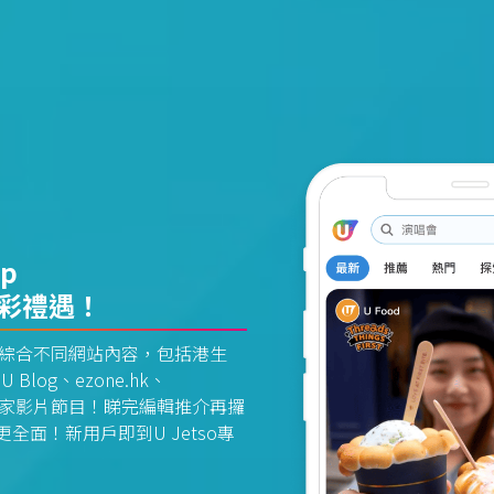
pp
精彩禮遇！
資訊平台綜合不同網站內容，包括港生
U Blog、ezone.hk、
惠及獨家影片節目！睇完編輯推介再攞
面！新用戶即到U Jetso專