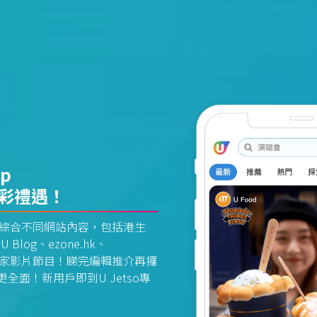
pp
精彩禮遇！
資訊平台綜合不同網站內容，包括港生
U Blog、ezone.hk、
惠及獨家影片節目！睇完編輯推介再攞
面！新用戶即到U Jetso專