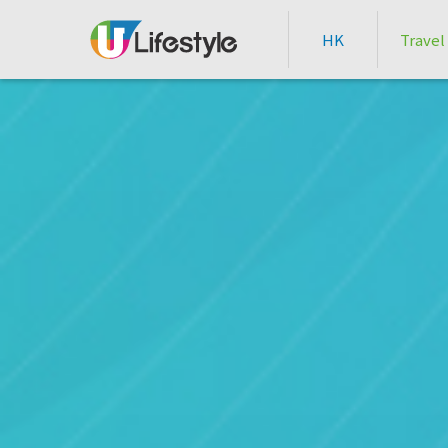
HK
Travel