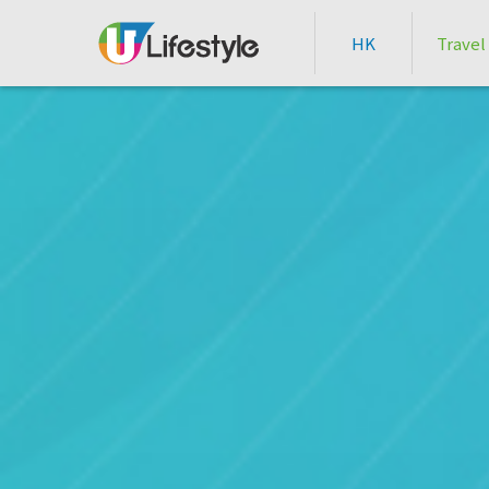
HK
Travel