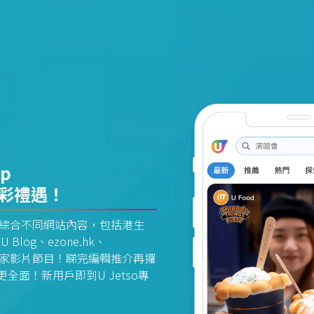
pp
精彩禮遇！
資訊平台綜合不同網站內容，包括港生
U Blog、ezone.hk、
惠及獨家影片節目！睇完編輯推介再攞
面！新用戶即到U Jetso專