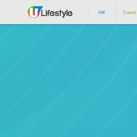
HK
Travel