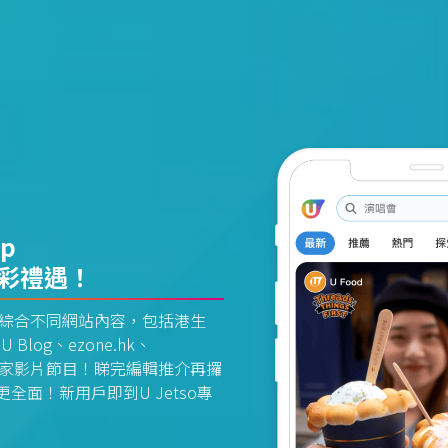
pp
精彩禮遇！
資訊平台綜合不同網站內容，包括港生
U Blog、ezone.hk、
惠及獨家影片節目！睇完編輯推介再攞
面！新用戶即到U Jetso專