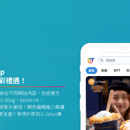
pp
精彩禮遇！
資訊平台綜合不同網站內容，包括港生
U Blog、ezone.hk、
惠及獨家影片節目！睇完編輯推介再攞
面！新用戶即到U Jetso專