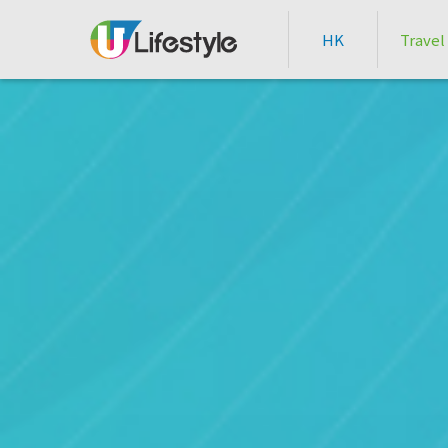
HK
Travel