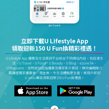
立即下載U Lifestyle App
領取迎新150 U Fun換精彩禮遇！
U Lifestyle App 優惠及生活資訊平台綜合不同網站內容，包括港生
活、U Travel、U Food、U Beauty、U Blog、ezone.hk、
U Magazine，定時放送超強優惠及獨家影片節目！睇完編輯推介
再攞埋獨家優惠券、現金券，令生活體驗更全面！新用戶即到
U Jetso專區領取迎新150 U Fun換禮遇。