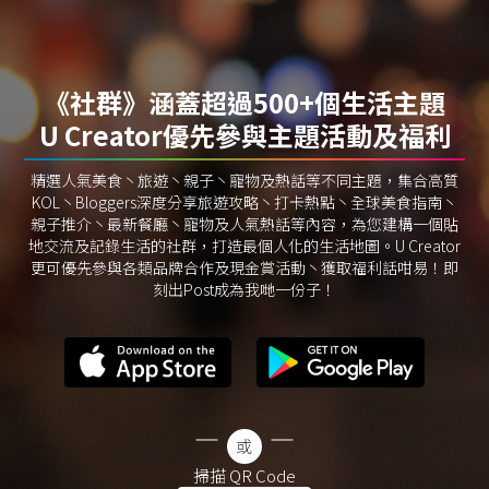
《社群》涵蓋超過500+個生活主題
U Creator優先參與主題活動及福利
精選人氣美食丶旅遊丶親子丶寵物及熱話等不同主題，集合高質
KOL丶Bloggers深度分享旅遊攻略丶打卡熱點丶全球美食指南丶
親子推介丶最新餐廳丶寵物及人氣熱話等內容，為您建構一個貼
地交流及記錄生活的社群，打造最個人化的生活地圖。U Creator
更可優先參與各類品牌合作及現金賞活動丶獲取福利話咁易！即
刻出Post成為我哋一份子！
掃描 QR Code