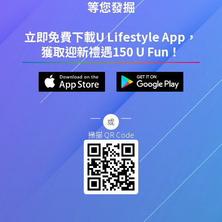
等您發掘
立即免費下載U Lifestyle App，
獲取迎新禮遇150 U Fun！
掃描 QR Code