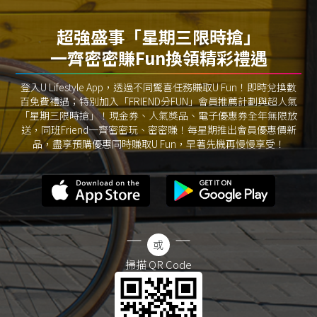
超強盛事「星期三限時搶」
一齊密密賺Fun換領精彩禮遇
登入U Lifestyle App，透過不同驚喜任務賺取U Fun！即時兌換數
百免費禮遇；特別加入「FRIEND分FUN」會員推薦計劃與超人氣
「星期三限時搶」！現金券、人氣獎品、電子優惠券全年無限放
送，同班Friend一齊密密玩、密密賺！每星期推出會員優惠價新
品，盡享預購優惠同時賺取U Fun，早著先機再慢慢享受！
掃描 QR Code