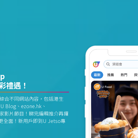
pp
精彩禮遇！
資訊平台綜合不同網站內容，包括港生
U Blog、ezone.hk、
惠及獨家影片節目！睇完編輯推介再攞
面！新用戶即到U Jetso專