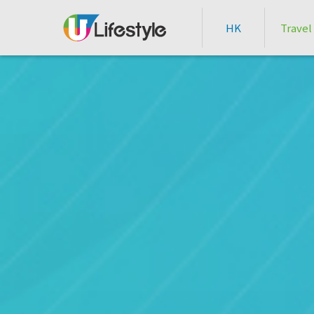
HK
Travel