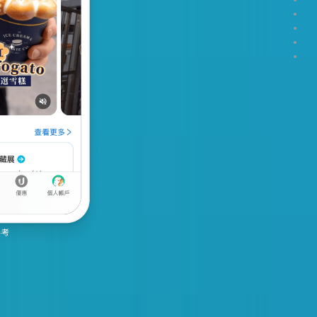
Sect
Sect
Sect
Sect
Sect