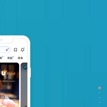
Secti
Sect
Sect
Sect