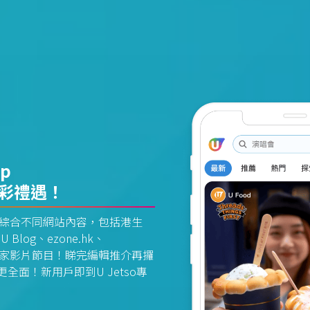
pp
精彩禮遇！
資訊平台綜合不同網站內容，包括港生
U Blog、ezone.hk、
惠及獨家影片節目！睇完編輯推介再攞
面！新用戶即到U Jetso專