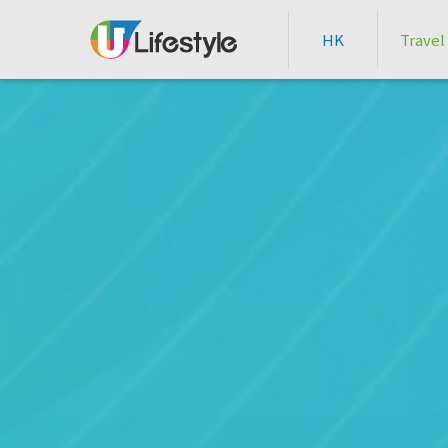
HK
Travel