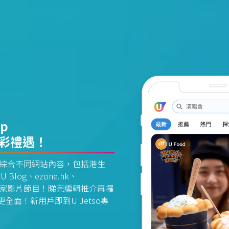
pp
精彩禮遇！
資訊平台綜合不同網站內容，包括港生
U Blog、ezone.hk、
惠及獨家影片節目！睇完編輯推介再攞
面！新用戶即到U Jetso專