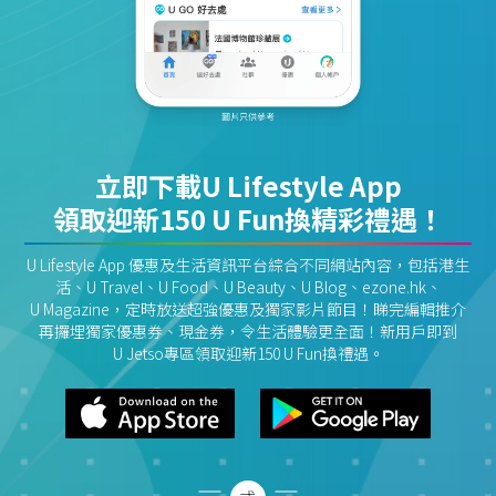
立即下載U Lifestyle App
領取迎新150 U Fun換精彩禮遇！
U Lifestyle App 優惠及生活資訊平台綜合不同網站內容，包括港生
活、U Travel、U Food、U Beauty、U Blog、ezone.hk、
U Magazine，定時放送超強優惠及獨家影片節目！睇完編輯推介
再攞埋獨家優惠券、現金券，令生活體驗更全面！新用戶即到
U Jetso專區領取迎新150 U Fun換禮遇。