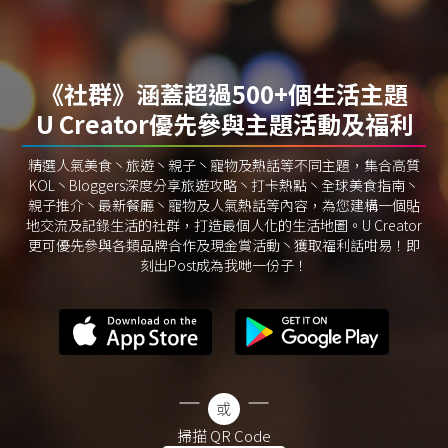
《社群》涵蓋超過500+個生活主題
U Creator優先參與主題活動及福利
精選人氣美食丶旅遊丶親子丶寵物及熱話等不同主題，集合高質
KOL丶Bloggers深度分享旅遊攻略丶打卡熱點丶全球美食指南丶
親子推介丶最新餐廳丶寵物及人氣熱話等內容，為您建構一個貼
地交流及記錄生活的社群，打造最個人化的生活地圖。U Creator
更可優先參與各類品牌合作及現金賞活動丶獲取福利話咁易！即
刻出Post成為我哋一份子！
掃描 QR Code