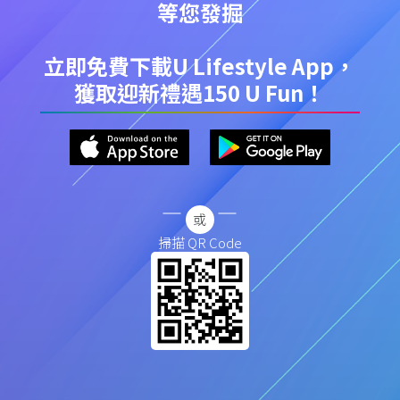
等您發掘
立即免費下載U Lifestyle App，
獲取迎新禮遇150 U Fun！
掃描 QR Code