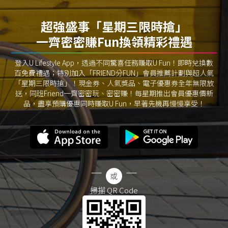
超強盛事「星期三限時搶」
一齊密密賺Fun換領精彩禮遇
登入U Lifestyle App，透過不同驚喜任務賺取U Fun！即時兌換數
百免費禮遇；特別加入「FRIEND分FUN」會員推薦計劃與超人氣
「星期三限時搶」！現金券、人氣獎品、電子優惠券全年無限放
送，同班Friend一齊密密玩、密密賺！每星期推出會員優惠價新
品，盡享預購優惠同時賺取U Fun，早著先機再慢慢享受！
掃描 QR Code