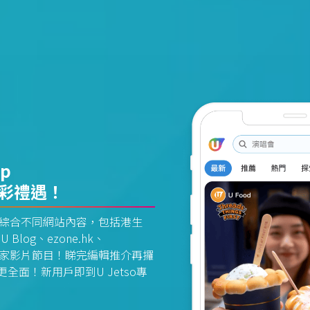
pp
精彩禮遇！
資訊平台綜合不同網站內容，包括港生
U Blog、ezone.hk、
惠及獨家影片節目！睇完編輯推介再攞
面！新用戶即到U Jetso專