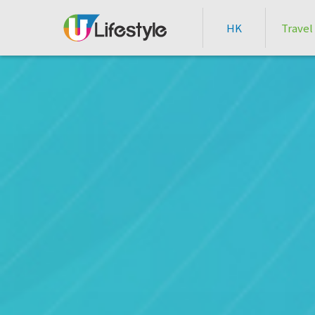
HK
Travel