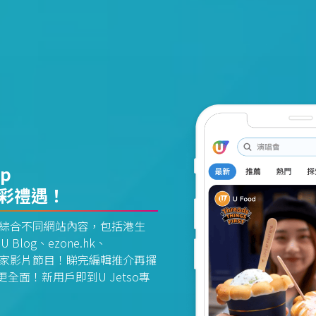
pp
精彩禮遇！
資訊平台綜合不同網站內容，包括港生
U Blog、ezone.hk、
惠及獨家影片節目！睇完編輯推介再攞
面！新用戶即到U Jetso專