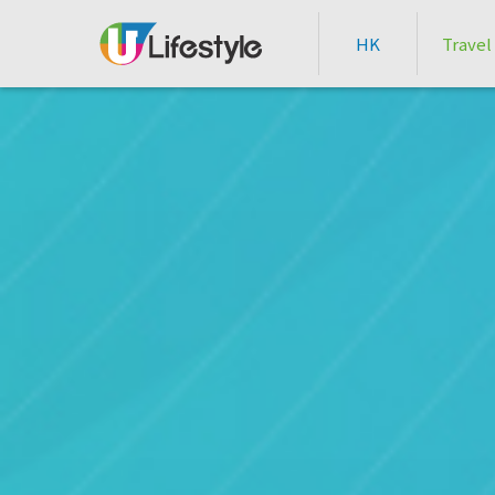
HK
Travel