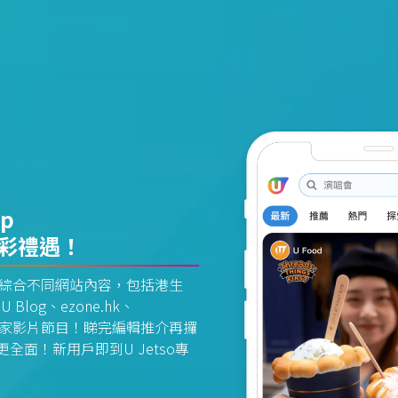
pp
精彩禮遇！
資訊平台綜合不同網站內容，包括港生
U Blog、ezone.hk、
惠及獨家影片節目！睇完編輯推介再攞
面！新用戶即到U Jetso專