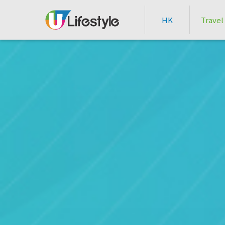
HK
Travel