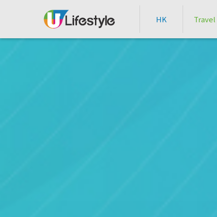
HK
Travel