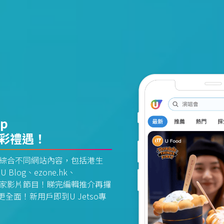
pp
精彩禮遇！
資訊平台綜合不同網站內容，包括港生
U Blog、ezone.hk、
惠及獨家影片節目！睇完編輯推介再攞
面！新用戶即到U Jetso專