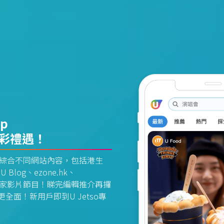
pp
精彩禮遇！
資訊平台綜合不同網站內容，包括港生
U Blog、ezone.hk、
惠及獨家影片節目！睇完編輯推介再攞
面！新用戶即到U Jetso專