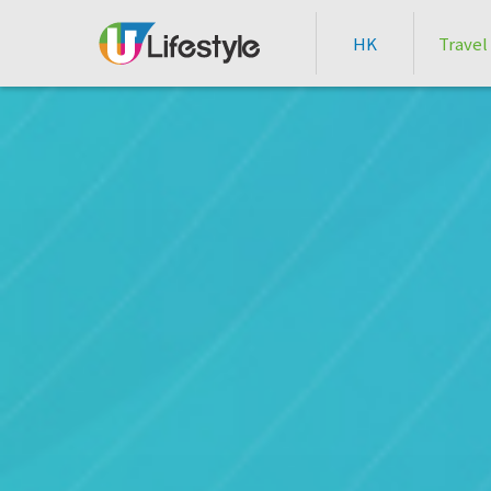
HK
Travel