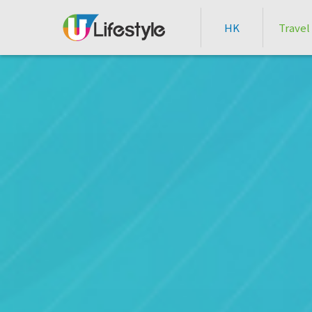
HK
Travel