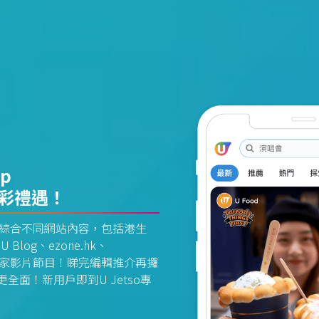
pp
精彩禮遇！
資訊平台綜合不同網站內容，包括港生
U Blog、ezone.hk、
惠及獨家影片節目！睇完編輯推介再攞
面！新用戶即到U Jetso專