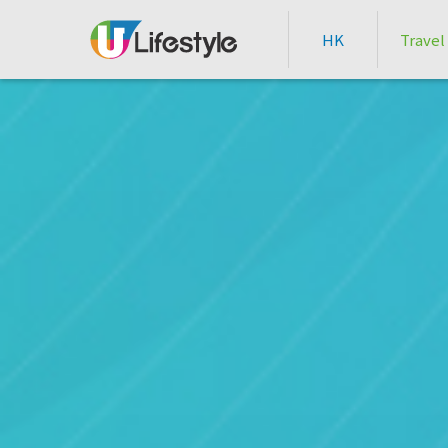
HK
Travel