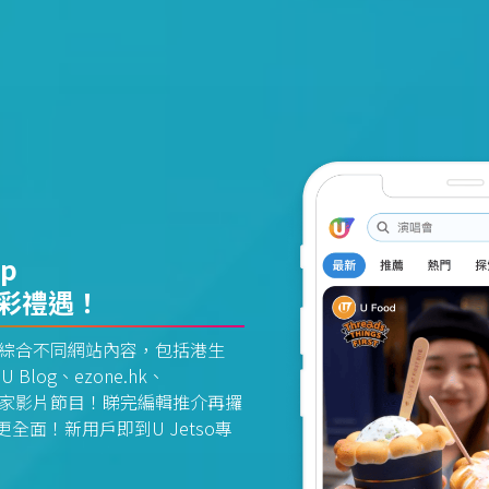
pp
精彩禮遇！
資訊平台綜合不同網站內容，包括港生
U Blog、ezone.hk、
惠及獨家影片節目！睇完編輯推介再攞
面！新用戶即到U Jetso專