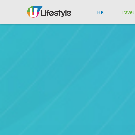
HK
Travel