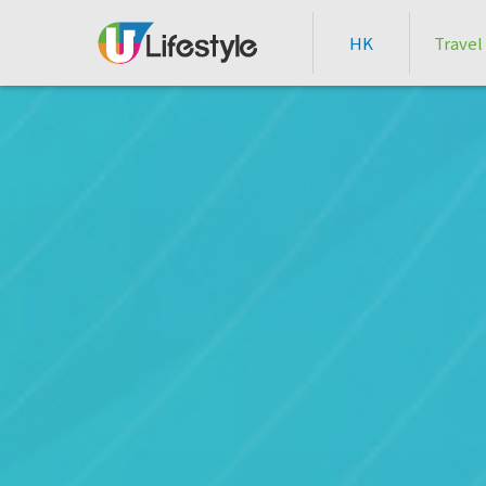
HK
Travel