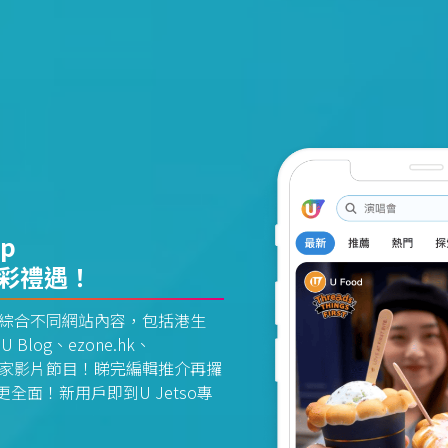
pp
精彩禮遇！
資訊平台綜合不同網站內容，包括港生
U Blog、ezone.hk、
惠及獨家影片節目！睇完編輯推介再攞
面！新用戶即到U Jetso專