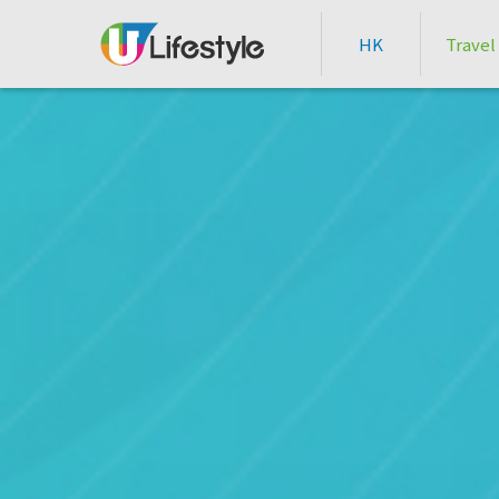
HK
Travel