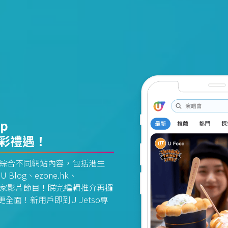
pp
精彩禮遇！
資訊平台綜合不同網站內容，包括港生
U Blog、ezone.hk、
惠及獨家影片節目！睇完編輯推介再攞
面！新用戶即到U Jetso專