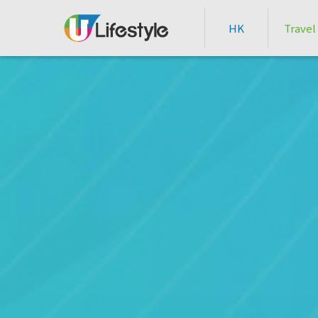
HK
Travel