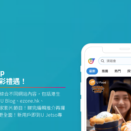
pp
精彩禮遇！
資訊平台綜合不同網站內容，包括港生
U Blog、ezone.hk、
惠及獨家影片節目！睇完編輯推介再攞
面！新用戶即到U Jetso專