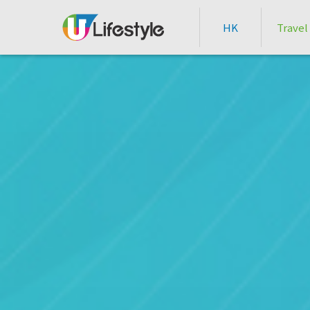
HK
Travel