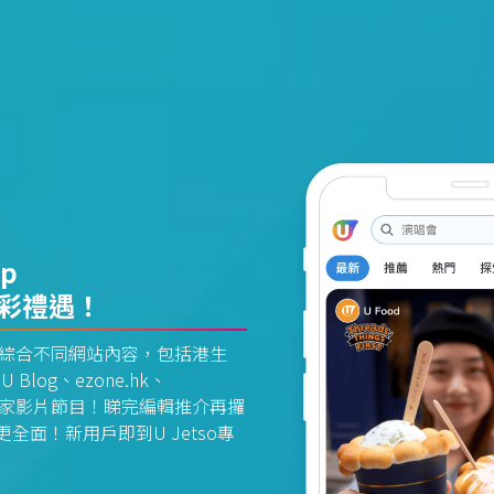
pp
精彩禮遇！
資訊平台綜合不同網站內容，包括港生
U Blog、ezone.hk、
惠及獨家影片節目！睇完編輯推介再攞
面！新用戶即到U Jetso專