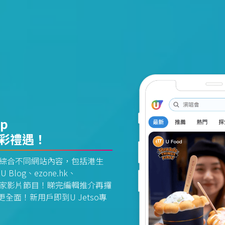
pp
精彩禮遇！
資訊平台綜合不同網站內容，包括港生
U Blog、ezone.hk、
惠及獨家影片節目！睇完編輯推介再攞
面！新用戶即到U Jetso專