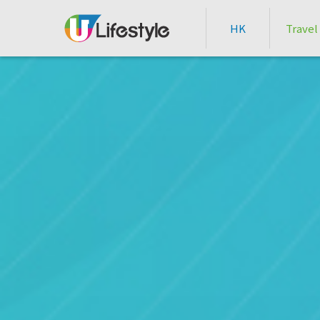
HK
Travel