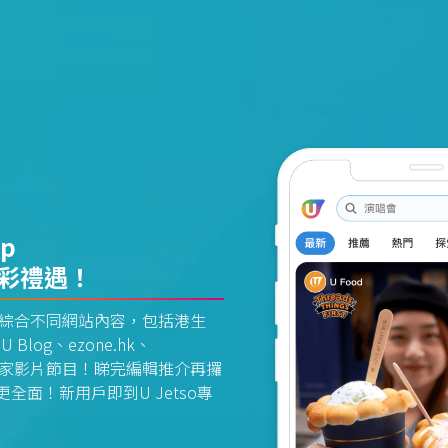
pp
精彩禮遇！
資訊平台綜合不同網站內容，包括港生
U Blog、ezone.hk、
惠及獨家影片節目！睇完編輯推介再攞
面！新用戶即到U Jetso專