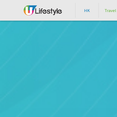
HK
Travel