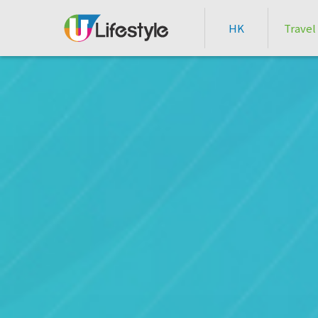
HK
Travel