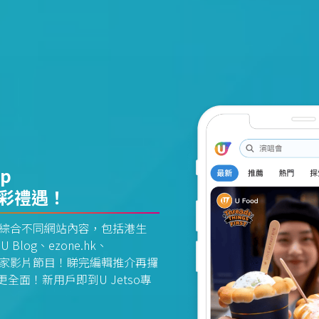
pp
精彩禮遇！
資訊平台綜合不同網站內容，包括港生
U Blog、ezone.hk、
惠及獨家影片節目！睇完編輯推介再攞
面！新用戶即到U Jetso專