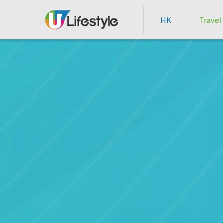
HK
Travel