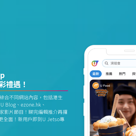
pp
精彩禮遇！
資訊平台綜合不同網站內容，包括港生
U Blog、ezone.hk、
惠及獨家影片節目！睇完編輯推介再攞
面！新用戶即到U Jetso專