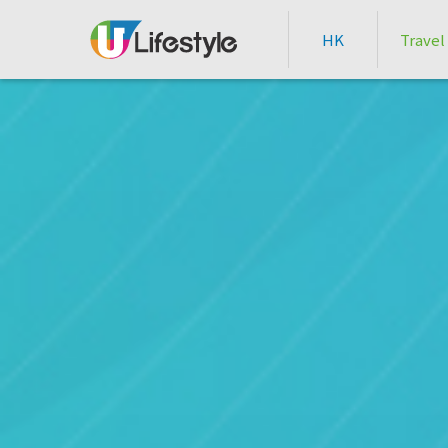
HK
Travel