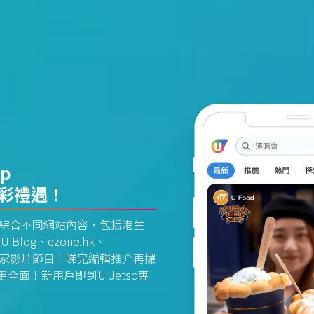
pp
精彩禮遇！
資訊平台綜合不同網站內容，包括港生
U Blog、ezone.hk、
惠及獨家影片節目！睇完編輯推介再攞
面！新用戶即到U Jetso專