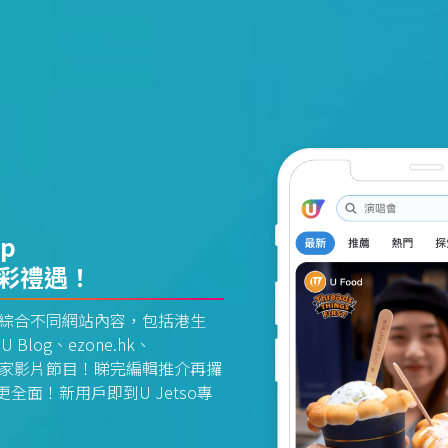
pp
精彩禮遇！
資訊平台綜合不同網站內容，包括港生
U Blog、ezone.hk、
惠及獨家影片節目！睇完編輯推介再攞
面！新用戶即到U Jetso專