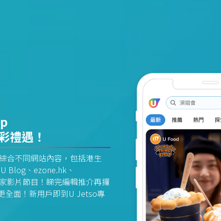
pp
精彩禮遇！
資訊平台綜合不同網站內容，包括港生
U Blog、ezone.hk、
惠及獨家影片節目！睇完編輯推介再攞
面！新用戶即到U Jetso專