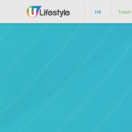
HK
Travel