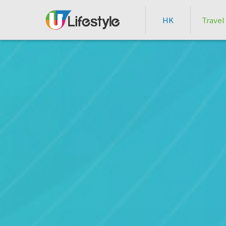
HK
Travel