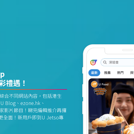
pp
精彩禮遇！
資訊平台綜合不同網站內容，包括港生
U Blog、ezone.hk、
惠及獨家影片節目！睇完編輯推介再攞
面！新用戶即到U Jetso專