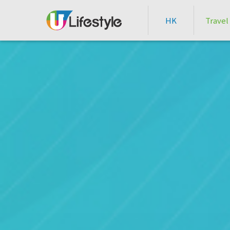
HK
Travel