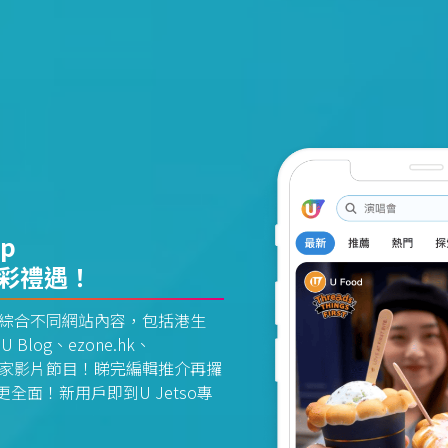
pp
精彩禮遇！
資訊平台綜合不同網站內容，包括港生
U Blog、ezone.hk、
惠及獨家影片節目！睇完編輯推介再攞
面！新用戶即到U Jetso專