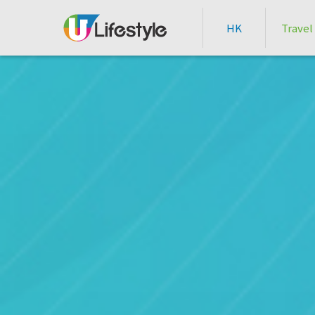
HK
Travel