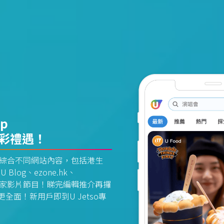
pp
精彩禮遇！
資訊平台綜合不同網站內容，包括港生
U Blog、ezone.hk、
惠及獨家影片節目！睇完編輯推介再攞
面！新用戶即到U Jetso專