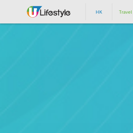
HK
Travel