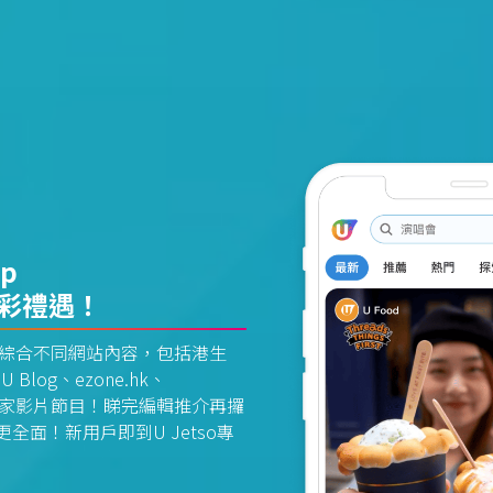
pp
精彩禮遇！
資訊平台綜合不同網站內容，包括港生
U Blog、ezone.hk、
惠及獨家影片節目！睇完編輯推介再攞
面！新用戶即到U Jetso專