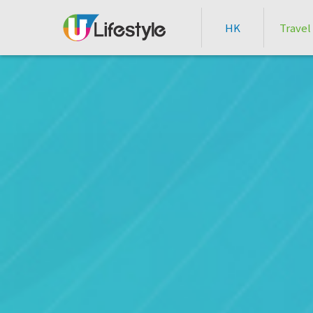
HK
Travel