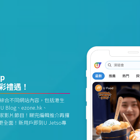
pp
精彩禮遇！
資訊平台綜合不同網站內容，包括港生
U Blog、ezone.hk、
惠及獨家影片節目！睇完編輯推介再攞
面！新用戶即到U Jetso專