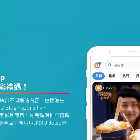
pp
精彩禮遇！
資訊平台綜合不同網站內容，包括港生
U Blog、ezone.hk、
惠及獨家影片節目！睇完編輯推介再攞
面！新用戶即到U Jetso專