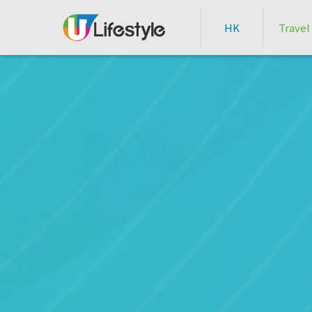
HK
Travel