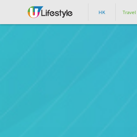
HK
Travel