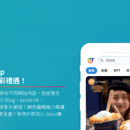
pp
精彩禮遇！
資訊平台綜合不同網站內容，包括港生
U Blog、ezone.hk、
惠及獨家影片節目！睇完編輯推介再攞
面！新用戶即到U Jetso專