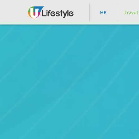
HK
Travel