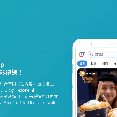
pp
精彩禮遇！
資訊平台綜合不同網站內容，包括港生
U Blog、ezone.hk、
惠及獨家影片節目！睇完編輯推介再攞
面！新用戶即到U Jetso專