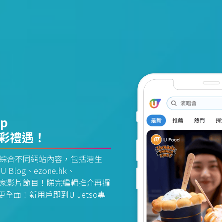
pp
精彩禮遇！
資訊平台綜合不同網站內容，包括港生
U Blog、ezone.hk、
惠及獨家影片節目！睇完編輯推介再攞
面！新用戶即到U Jetso專