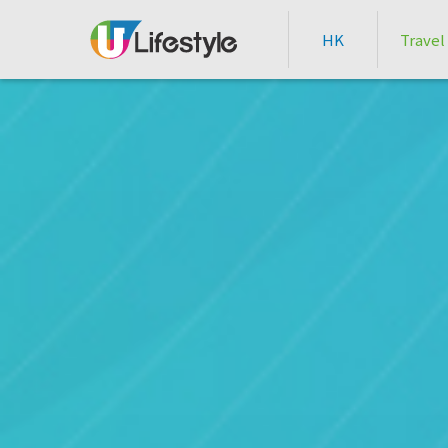
HK
Travel